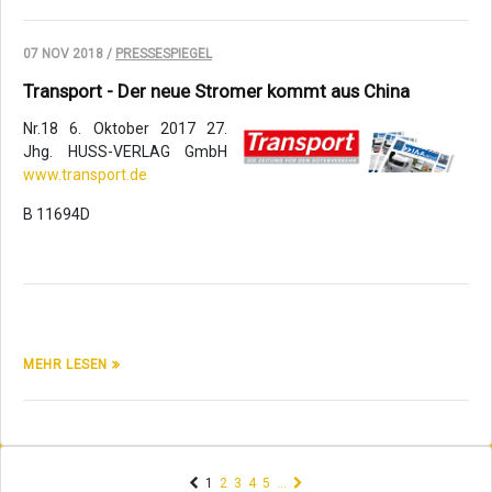
07 NOV 2018 /
PRESSESPIEGEL
Transport - Der neue Stromer kommt aus China
Nr.18 6. Oktober 2017 27.
Jhg. HUSS-VERLAG GmbH
www.transport.de
B 11694D
MEHR LESEN
(current)
1
2
3
4
5
…