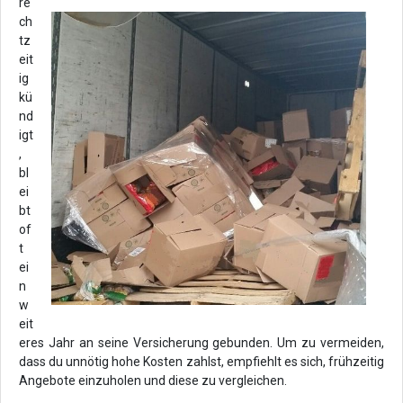
re
ch
tz
eit
ig
kü
nd
igt
,
bl
ei
bt
of
t
ei
n
w
eit
eres Jahr an seine Versicherung gebunden. Um zu vermeiden,
dass du unnötig hohe Kosten zahlst, empfiehlt es sich, frühzeitig
Angebote einzuholen und diese zu vergleichen.