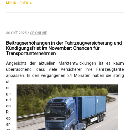
MEHR LESEN
30 OKT 2025 /
CP-ONLINE
Beitragserhöhungen in der Fahrzeugversicherung und
Kündigungsfrist im November: Chancen für
Transportunternehmen
Angesichts der aktuellen Marktentwicklungen ist es kaum
überraschend, dass viele Versicherer ihre Fahrzeugtarife
anpassen.
In den vergangenen 24 Monaten haben die stetig
st
ei
ge
nd
en
R
ep
ar