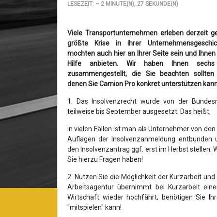
LESEZEIT: ~ 2 MINUTE(N), 27 SEKUNDE(N)
Viele Transportunternehmen erleben derzeit g
größte Krise in ihrer Unternehmensgeschic
mochten auch hier an Ihrer Seite sein und Ihnen
Hilfe anbieten. Wir haben Ihnen sechs
zusammengestellt, die Sie beachten sollten
denen Sie Camion Pro konkret unterstützen kann
1. Das Insolvenzrecht wurde von der Bundesr
teilweise bis September ausgesetzt. Das heißt,
in vielen Fällen ist man als Unternehmer von den
Auflagen der Insolvenzanmeldung entbunden 
den Insolvenzantrag ggf. erst im Herbst stellen. 
Sie hierzu Fragen haben!
2. Nutzen Sie die Möglichkeit der Kurzarbeit und
Arbeitsagentur übernimmt bei Kurzarbeit ein
Wirtschaft wieder hochfährt, benötigen Sie Ih
"mitspielen" kann!