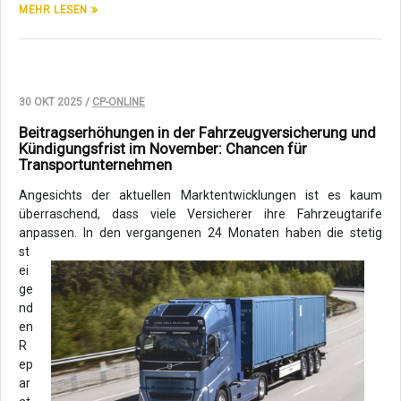
MEHR LESEN
30 OKT 2025 /
CP-ONLINE
Beitragserhöhungen in der Fahrzeugversicherung und
Kündigungsfrist im November: Chancen für
Transportunternehmen
Angesichts der aktuellen Marktentwicklungen ist es kaum
überraschend, dass viele Versicherer ihre Fahrzeugtarife
anpassen.
In den vergangenen 24 Monaten haben die stetig
st
ei
ge
nd
en
R
ep
ar