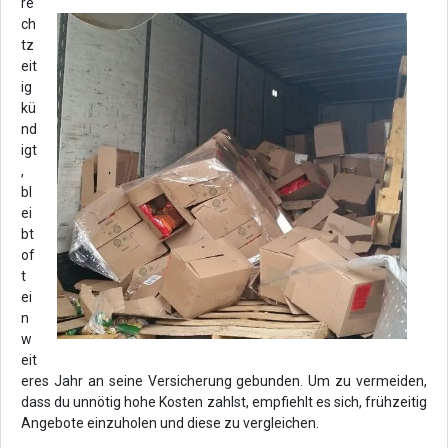
re
ch
tz
eit
ig
kü
nd
igt
,
bl
ei
bt
of
t
ei
n
w
eit
eres Jahr an seine Versicherung gebunden. Um zu vermeiden,
dass du unnötig hohe Kosten zahlst, empfiehlt es sich, frühzeitig
Angebote einzuholen und diese zu vergleichen.