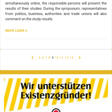
simultaneously online, the responsible persons will present the
results of their studies. During the symposium, representatives
from politics, business, authorities and trade unions will also
comment on the study results.
MEHR LESEN
(current)
…
5
6
7
8
9
10
11
12
13
…